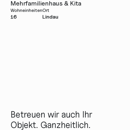
Mehrfamilienhaus & Kita
Am
Wohneinheiten
Ort
Wohn
16
Lindau
12
Betreuen wir auch Ihr
Objekt. Ganzheitlich.